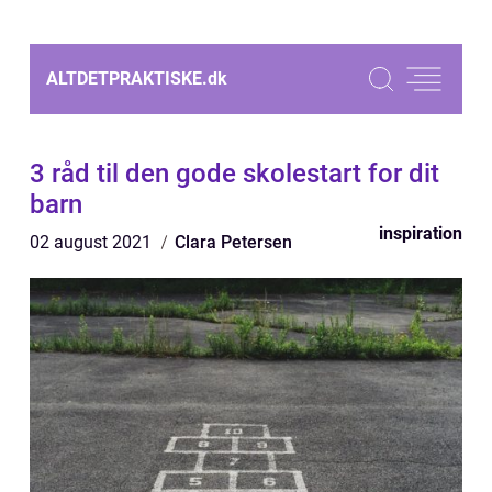
ALTDETPRAKTISKE.
dk
3 råd til den gode skolestart for dit
barn
inspiration
02 august 2021
Clara Petersen