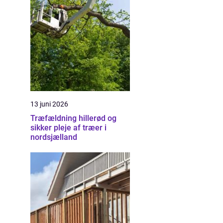
13 juni 2026
Træfældning hillerød og
sikker pleje af træer i
nordsjælland