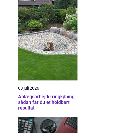
03 juli 2026
Anlægsarbejde ringkøbing
sådan får du et holdbart
resultat