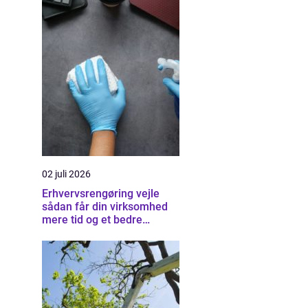
02 juli 2026
Erhvervsrengøring vejle
sådan får din virksomhed
mere tid og et bedre
arbejdsmiljø