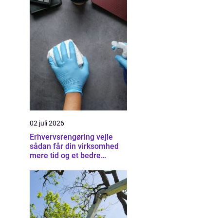
02 juli 2026
Erhvervsrengøring vejle
sådan får din virksomhed
mere tid og et bedre
arbejdsmiljø