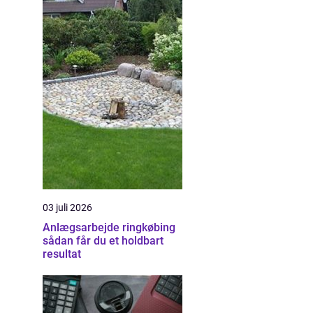
03 juli 2026
Anlægsarbejde ringkøbing
sådan får du et holdbart
resultat