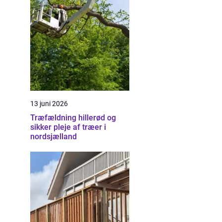
13 juni 2026
Træfældning hillerød og
sikker pleje af træer i
nordsjælland