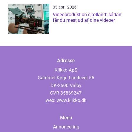
03 april 2026
Videoproduktion sjælland: sådan
får du mest ud af dine videoer
Adresse
web:
www.klikko.dk
Menu
Annoncering