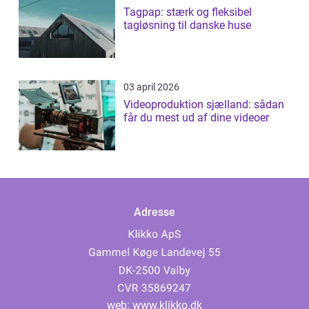
Tagpap: stærk og fleksibel
tagløsning til danske huse
03 april 2026
Videoproduktion sjælland: sådan
får du mest ud af dine videoer
Adresse
web:
www.klikko.dk