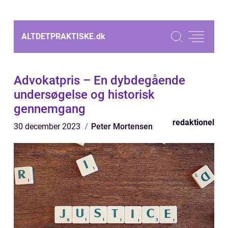
ALTDETPRAKTISKE.
dk
Advokatpris – En dybdegående
undersøgelse og historisk
gennemgang
redaktionel
30 december 2023
Peter Mortensen