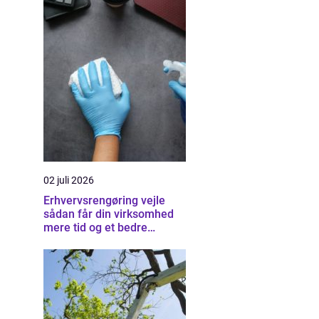
02 juli 2026
Erhvervsrengøring vejle
sådan får din virksomhed
mere tid og et bedre
arbejdsmiljø