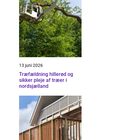
13 juni 2026
Træfældning hillerød og
sikker pleje af træer i
nordsjælland