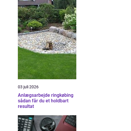
03 juli 2026
Anlægsarbejde ringkøbing
sådan får du et holdbart
resultat