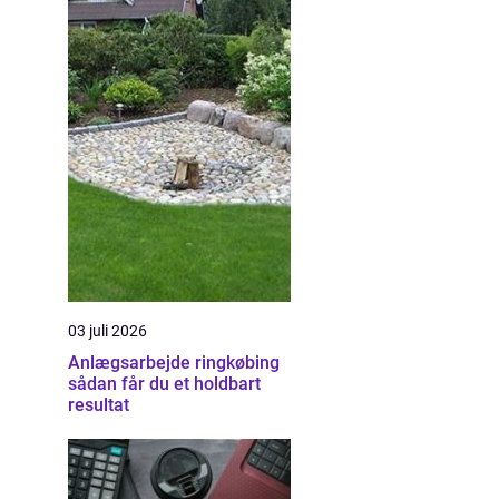
03 juli 2026
Anlægsarbejde ringkøbing
sådan får du et holdbart
resultat