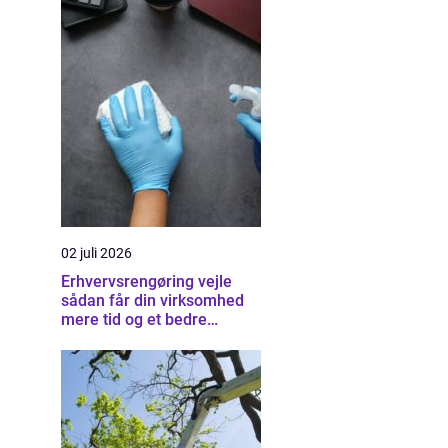
02 juli 2026
Erhvervsrengøring vejle
sådan får din virksomhed
mere tid og et bedre
arbejdsmiljø