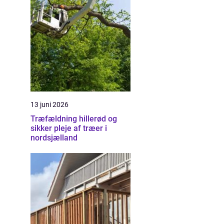
13 juni 2026
Træfældning hillerød og
sikker pleje af træer i
nordsjælland