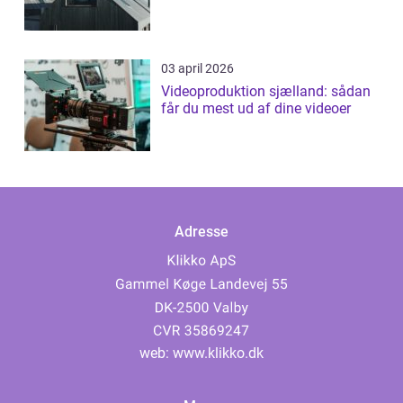
03 april 2026
Videoproduktion sjælland: sådan
får du mest ud af dine videoer
Adresse
web:
www.klikko.dk