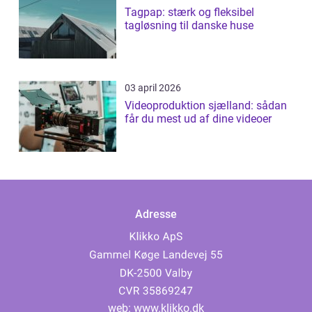
Tagpap: stærk og fleksibel
tagløsning til danske huse
03 april 2026
Videoproduktion sjælland: sådan
får du mest ud af dine videoer
Adresse
web:
www.klikko.dk