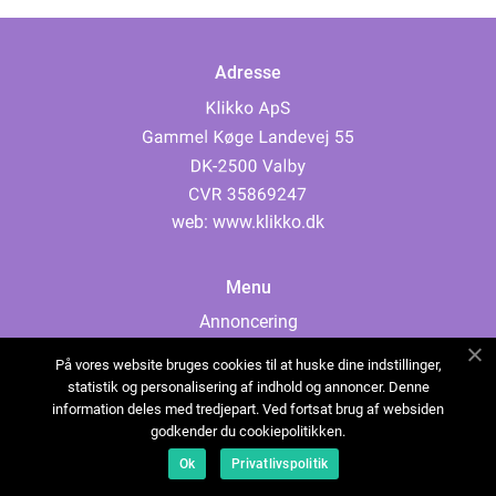
Adresse
web:
www.klikko.dk
Menu
Annoncering
Om os
På vores website bruges cookies til at huske dine indstillinger,
Cookies
statistik og personalisering af indhold og annoncer. Denne
information deles med tredjepart. Ved fortsat brug af websiden
Kontakt os
godkender du cookiepolitikken.
Sitemap
Ok
Privatlivspolitik