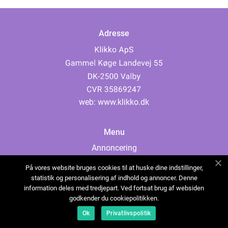
Adresse
web:
www.klikko.dk
Menu
Annoncering
Om os
På vores website bruges cookies til at huske dine indstillinger,
Cookies
statistik og personalisering af indhold og annoncer. Denne
information deles med tredjepart. Ved fortsat brug af websiden
Kontakt os
godkender du cookiepolitikken.
Sitemap
Ok
Privatlivspolitik