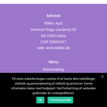
Adresse
web:
www.klikko.dk
Menu
Annoncering
Om os
På vores website bruges cookies til at huske dine indstillinger,
Cookies
statistik og personalisering af indhold og annoncer. Denne
information deles med tredjepart. Ved fortsat brug af websiden
Kontakt os
godkender du cookiepolitikken.
Sitemap
Ok
Privatlivspolitik