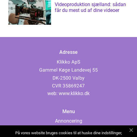
Videoproduktion sjælland: sådan
får du mest ud af dine videoer
Adresse
web:
www.klikko.dk
Menu
Annoncering
Om os
På vores website bruges cookies til at huske dine indstillinger,