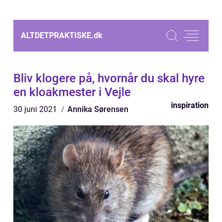
ALTDETPRAKTISKE.
dk
Bliv klogere på, hvornår du skal hyre
en kloakmester i Vejle
inspiration
30 juni 2021
Annika Sørensen