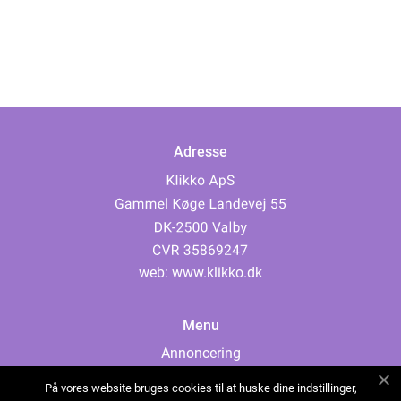
Adresse
web:
www.klikko.dk
Menu
Annoncering
Om os
På vores website bruges cookies til at huske dine indstillinger,