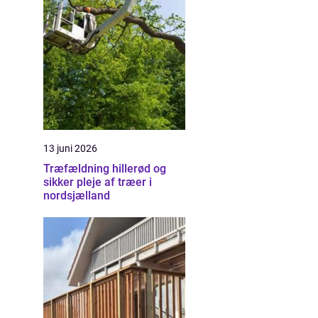
13 juni 2026
Træfældning hillerød og
sikker pleje af træer i
nordsjælland