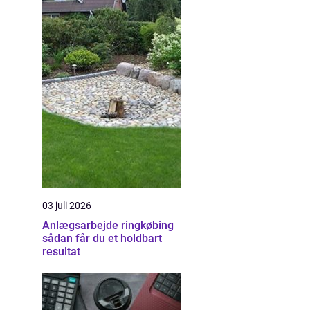
03 juli 2026
Anlægsarbejde ringkøbing
sådan får du et holdbart
resultat