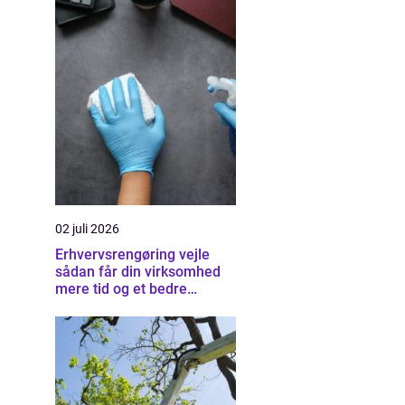
02 juli 2026
Erhvervsrengøring vejle
sådan får din virksomhed
mere tid og et bedre
arbejdsmiljø