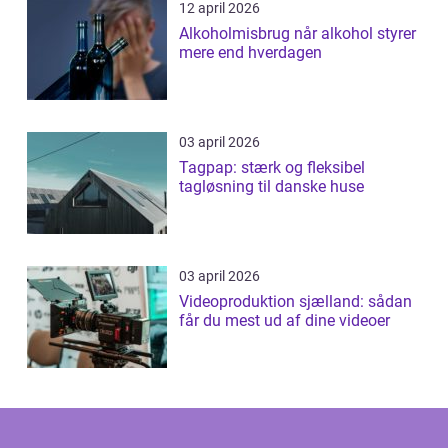
12 april 2026
Alkoholmisbrug når alkohol styrer
mere end hverdagen
03 april 2026
Tagpap: stærk og fleksibel
tagløsning til danske huse
03 april 2026
Videoproduktion sjælland: sådan
får du mest ud af dine videoer