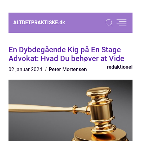
ALTDETPRAKTISKE.
dk
En Dybdegående Kig på En Stage
Advokat: Hvad Du behøver at Vide
redaktionel
02 januar 2024
Peter Mortensen