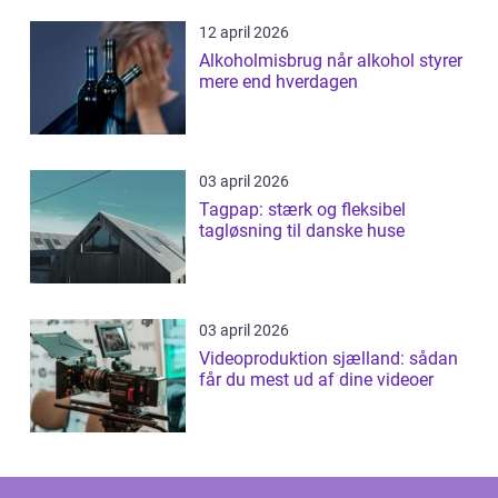
12 april 2026
Alkoholmisbrug når alkohol styrer
mere end hverdagen
03 april 2026
Tagpap: stærk og fleksibel
tagløsning til danske huse
03 april 2026
Videoproduktion sjælland: sådan
får du mest ud af dine videoer