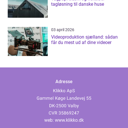
tagløsning til danske huse
03 april 2026
Videoproduktion sjælland: sådan
får du mest ud af dine videoer
Adresse
web:
www.klikko.dk