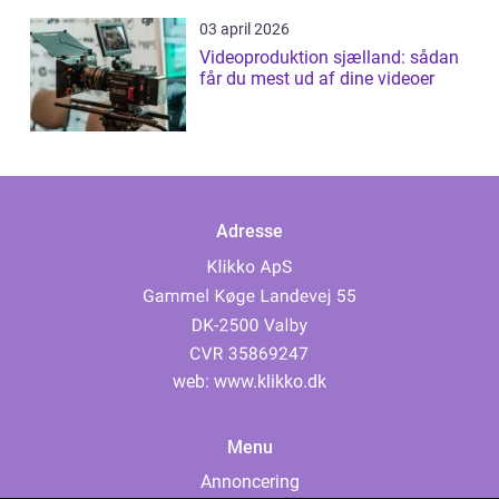
03 april 2026
Videoproduktion sjælland: sådan
får du mest ud af dine videoer
Adresse
web:
www.klikko.dk
Menu
Annoncering