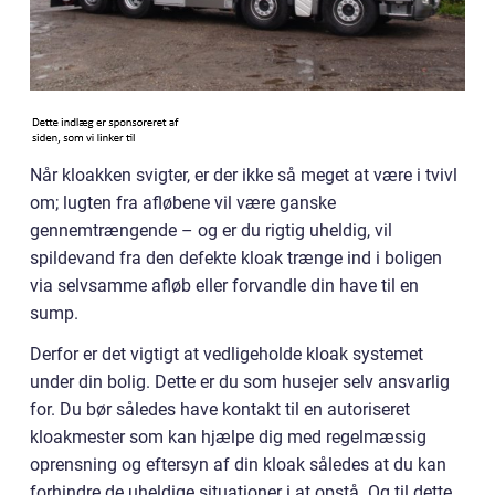
Når kloakken svigter, er der ikke så meget at være i tvivl
om; lugten fra afløbene vil være ganske
gennemtrængende – og er du rigtig uheldig, vil
spildevand fra den defekte kloak trænge ind i boligen
via selvsamme afløb eller forvandle din have til en
sump.
Derfor er det vigtigt at vedligeholde kloak systemet
under din bolig. Dette er du som husejer selv ansvarlig
for. Du bør således have kontakt til en autoriseret
kloakmester som kan hjælpe dig med regelmæssig
oprensning og eftersyn af din kloak således at du kan
forhindre de uheldige situationer i at opstå. Og til dette