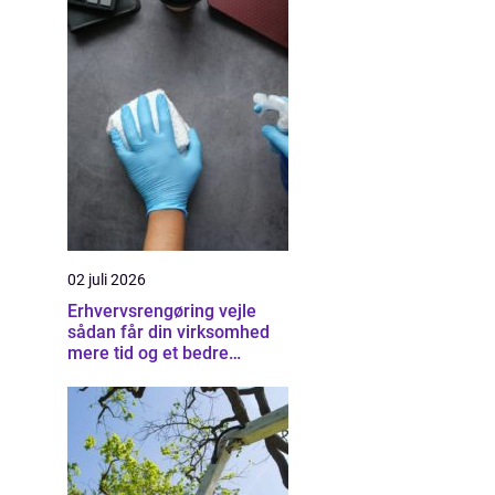
02 juli 2026
Erhvervsrengøring vejle
sådan får din virksomhed
mere tid og et bedre
arbejdsmiljø