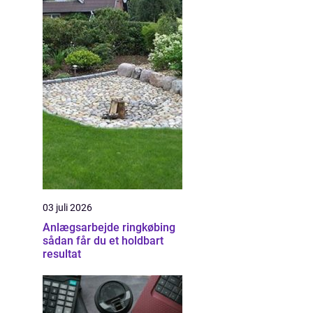
03 juli 2026
Anlægsarbejde ringkøbing
sådan får du et holdbart
resultat