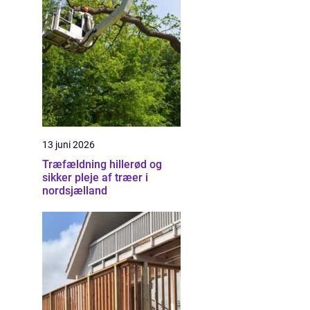
13 juni 2026
Træfældning hillerød og
sikker pleje af træer i
nordsjælland