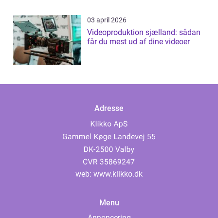
03 april 2026
Videoproduktion sjælland: sådan
får du mest ud af dine videoer
Adresse
web:
www.klikko.dk
Menu
Annoncering