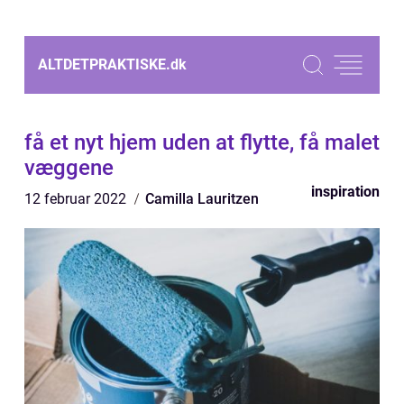
ALTDETPRAKTISKE.
dk
få et nyt hjem uden at flytte, få malet
væggene
inspiration
12 februar 2022
Camilla Lauritzen