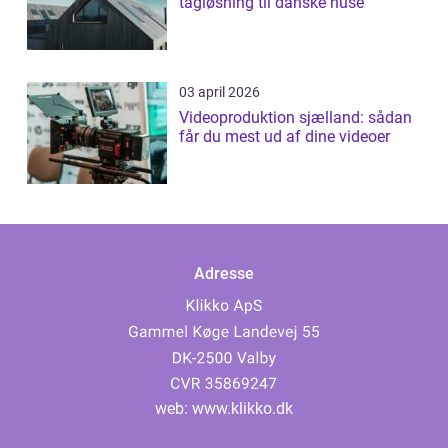
tagløsning til danske huse
03 april 2026
Videoproduktion sjælland: sådan
får du mest ud af dine videoer
Adresse
web:
www.klikko.dk