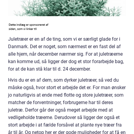
Juletræer er en af de ting, som vi er særligt glade for i
Danmark. Det er noget, som nærmest er en fast del af
alle hjem, når december nærmer sig. For at juletræerne
kan komme ud, så ligger der dog et stor forarbejde bag,
for at de kan stå klar til d. 24 december.
Hvis du er en af dem, som dyrker juletræer, så ved du
måske også, hvor stort et arbejde det er. For man ønsker
jo naturligvis at ende med flotte og store juletræer, som
matcher de forventninger, forbrugerne har til deres
juletræ. Derfor går der også meget arbejde med at
vedligeholde træerne. Derudover så ligger der også et
stort arbejde i at fælde forsåvel at plante nye træer fra
år til år. Og netop her er der gode muligheder for at få en