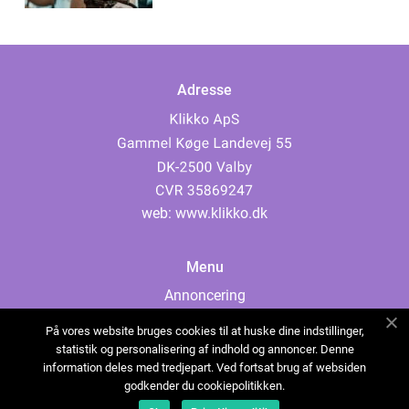
Adresse
web:
www.klikko.dk
Menu
Annoncering
Om os
På vores website bruges cookies til at huske dine indstillinger,
Cookies
statistik og personalisering af indhold og annoncer. Denne
information deles med tredjepart. Ved fortsat brug af websiden
Kontakt os
godkender du cookiepolitikken.
Sitemap