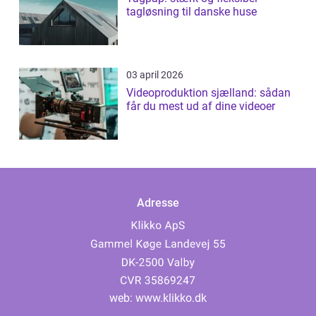
tagløsning til danske huse
03 april 2026
Videoproduktion sjælland: sådan
får du mest ud af dine videoer
Adresse
web:
www.klikko.dk