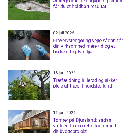
Anlægsarbejde ringkøbing sådan
får du et holdbart resultat
02 juli 2026
Erhvervsrengøring vejle sådan får
din virksomhed mere tid og et
bedre arbejdsmiljø
13 juni 2026
Træfældning hillerød og sikker
pleje af træer i nordsjælland
11 juni 2026
Tømrer på Djursland: sådan
vælger du den rette fagmand til
dit byggeprojekt