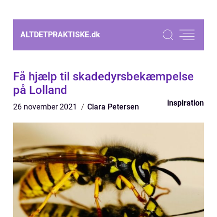
ALTDETPRAKTISKE.
dk
Få hjælp til skadedyrsbekæmpelse
på Lolland
inspiration
26 november 2021
Clara Petersen