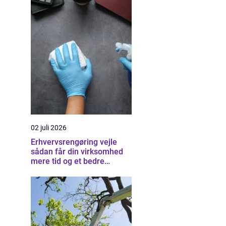
02 juli 2026
Erhvervsrengøring vejle
sådan får din virksomhed
mere tid og et bedre
arbejdsmiljø