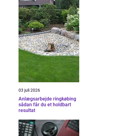
03 juli 2026
Anlægsarbejde ringkøbing
sådan får du et holdbart
resultat