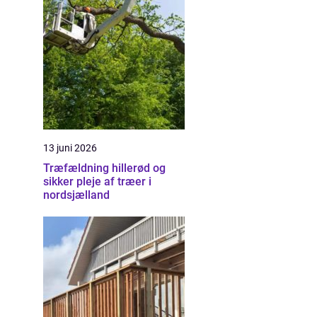
13 juni 2026
Træfældning hillerød og
sikker pleje af træer i
nordsjælland