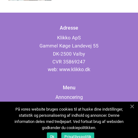
Adresse
web:
www.klikko.dk
Menu
Annoncering
Om os
På vores website bruges cookies til at huske dine indstillinger,
Cookies
statistik og personalisering af indhold og annoncer. Denne
information deles med tredjepart. Ved fortsat brug af websiden
Kontakt os
godkender du cookiepolitikken.
Sitemap
Ok
Privatlivspolitik