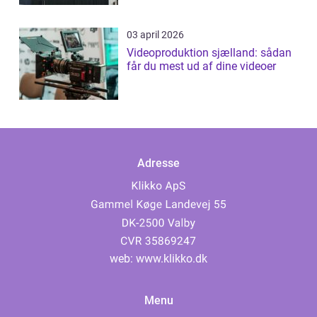
03 april 2026
Videoproduktion sjælland: sådan
får du mest ud af dine videoer
Adresse
web:
www.klikko.dk
Menu