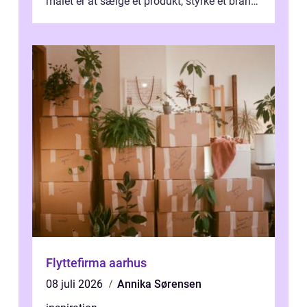
målet er at sælge et produkt, styrke et brand,
forevige et bryllup eller s...
Flyttefirma aarhus
08 juli 2026
Annika Sørensen