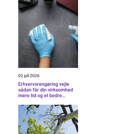
02 juli 2026
Erhvervsrengøring vejle
sådan får din virksomhed
mere tid og et bedre
arbejdsmiljø