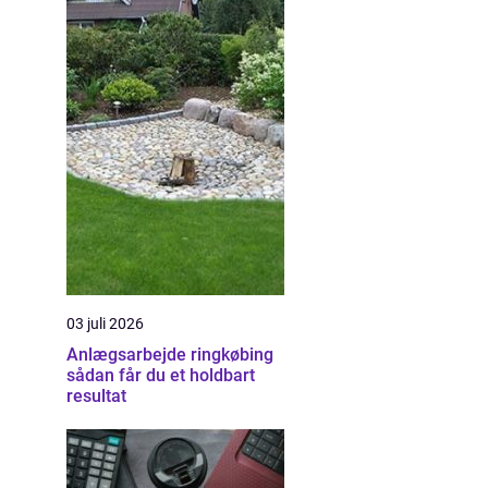
03 juli 2026
Anlægsarbejde ringkøbing
sådan får du et holdbart
resultat