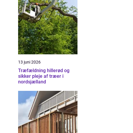
13 juni 2026
Træfældning hillerød og
sikker pleje af træer i
nordsjælland