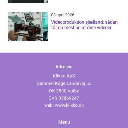
03 april 2026
Videoproduktion sjælland: sådan
får du mest ud af dine videoer
Adresse
web:
www.klikko.dk
Menu