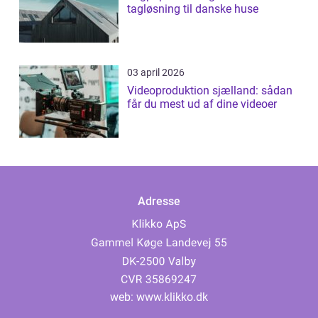
tagløsning til danske huse
03 april 2026
Videoproduktion sjælland: sådan
får du mest ud af dine videoer
Adresse
web:
www.klikko.dk