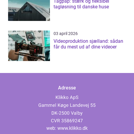
Tagpap: stærk og fleksibel
tagløsning til danske huse
03 april 2026
Videoproduktion sjælland: sådan
får du mest ud af dine videoer
Adresse
web:
www.klikko.dk