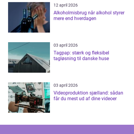
12 april 2026
Alkoholmisbrug når alkohol styrer
mere end hverdagen
03 april 2026
Tagpap: stærk og fleksibel
tagløsning til danske huse
03 april 2026
Videoproduktion sjælland: sådan
får du mest ud af dine videoer