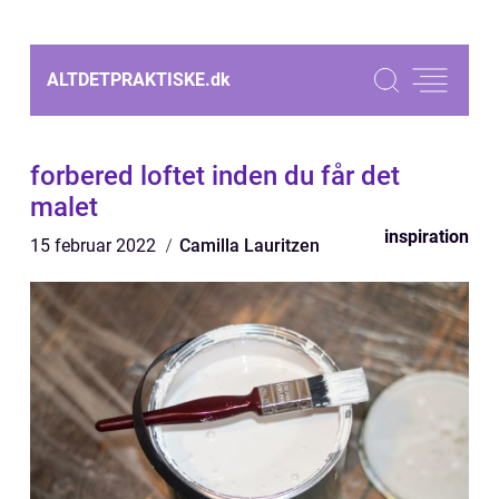
ALTDETPRAKTISKE.
dk
forbered loftet inden du får det
malet
inspiration
15 februar 2022
Camilla Lauritzen