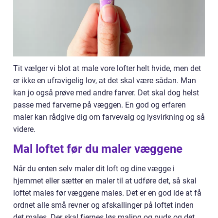
Tit vælger vi blot at male vore lofter helt hvide, men det
er ikke en ufravigelig lov, at det skal være sådan. Man
kan jo også prøve med andre farver. Det skal dog helst
passe med farverne på væggen. En god og erfaren
maler kan rådgive dig om farvevalg og lysvirkning og så
videre.
Mal loftet før du maler væggene
Når du enten selv maler dit loft og dine vægge i
hjemmet eller sætter en maler til at udføre det, så skal
loftet males før væggene males. Det er en god ide at få
ordnet alle små revner og afskallinger på loftet inden
det males. Der skal fjernes løs maling og puds og det