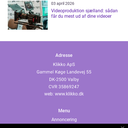
03 april 2026
Videoproduktion sjælland: sådan
får du mest ud af dine videoer
Adresse
web:
www.klikko.dk
Menu
Annoncering
Om os