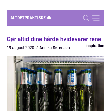
ALTDETPRAKTISKE.
dk
Gør altid dine hårde hvidevarer rene
inspiration
19 august 2020
Annika Sørensen