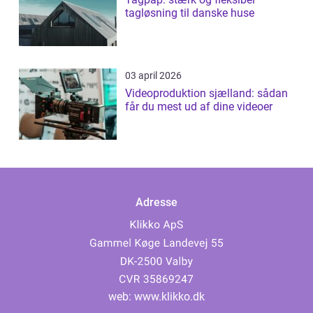
tagløsning til danske huse
03 april 2026
Videoproduktion sjælland: sådan
får du mest ud af dine videoer
Adresse
web:
www.klikko.dk