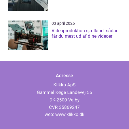
03 april 2026
Videoproduktion sjælland: sådan
får du mest ud af dine videoer
Adresse
web:
www.klikko.dk