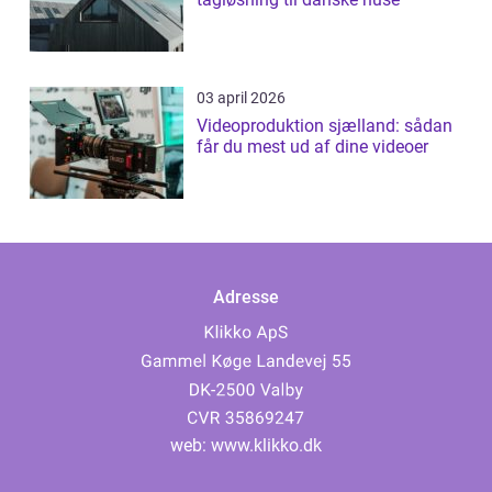
03 april 2026
Videoproduktion sjælland: sådan
får du mest ud af dine videoer
Adresse
web:
www.klikko.dk