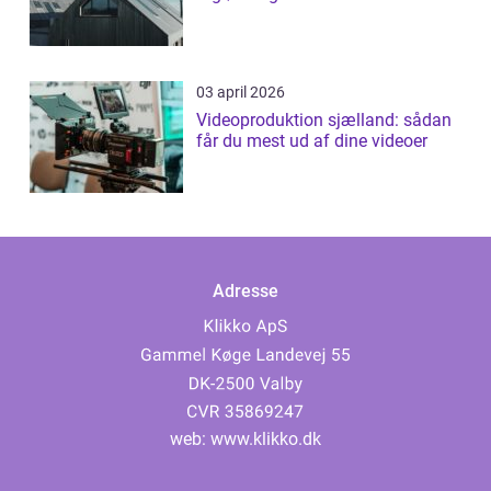
03 april 2026
Videoproduktion sjælland: sådan
får du mest ud af dine videoer
Adresse
web:
www.klikko.dk