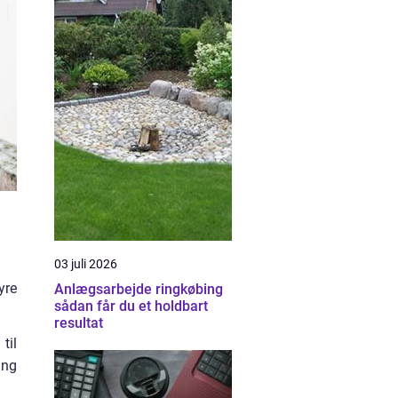
03 juli 2026
yre
Anlægsarbejde ringkøbing
sådan får du et holdbart
resultat
til
ing