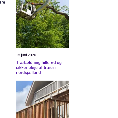
are
13 juni 2026
Træfældning hillerød og
sikker pleje af træer i
nordsjælland