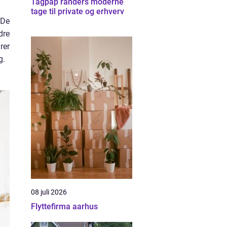
Tagpap randers moderne
tage til private og erhverv
 De
dre
rer
g.
08 juli 2026
Flyttefirma aarhus