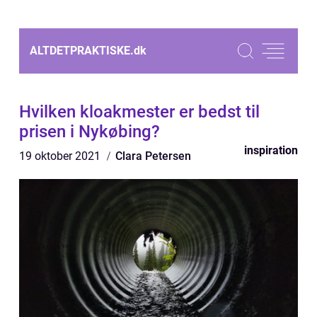
ALTDETPRAKTISKE.
dk
Hvilken kloakmester er bedst til
prisen i Nykøbing?
inspiration
19 oktober 2021
Clara Petersen