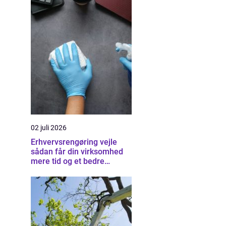
02 juli 2026
Erhvervsrengøring vejle
sådan får din virksomhed
mere tid og et bedre
arbejdsmiljø