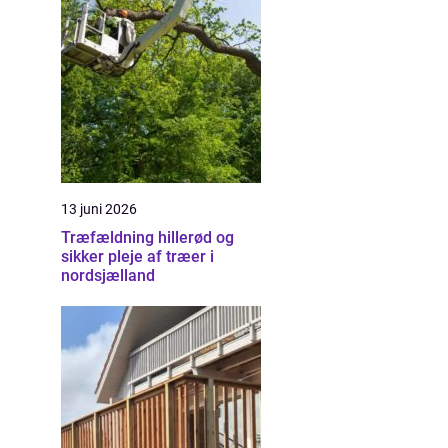
13 juni 2026
Træfældning hillerød og
sikker pleje af træer i
nordsjælland