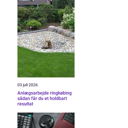
03 juli 2026
Anlægsarbejde ringkøbing
sådan får du et holdbart
resultat