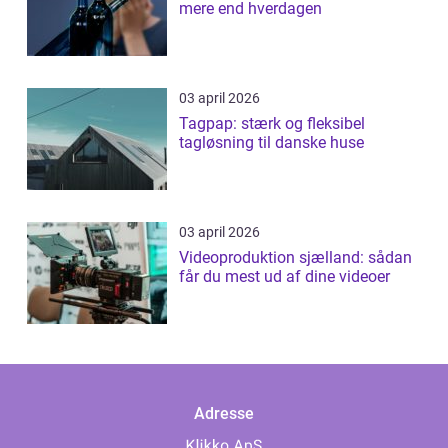
mere end hverdagen
03 april 2026
Tagpap: stærk og fleksibel
tagløsning til danske huse
03 april 2026
Videoproduktion sjælland: sådan
får du mest ud af dine videoer
Adresse