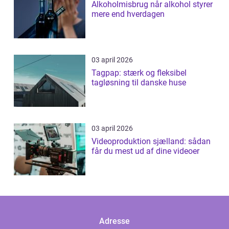
Alkoholmisbrug når alkohol styrer
mere end hverdagen
03 april 2026
Tagpap: stærk og fleksibel
tagløsning til danske huse
03 april 2026
Videoproduktion sjælland: sådan
får du mest ud af dine videoer
Adresse