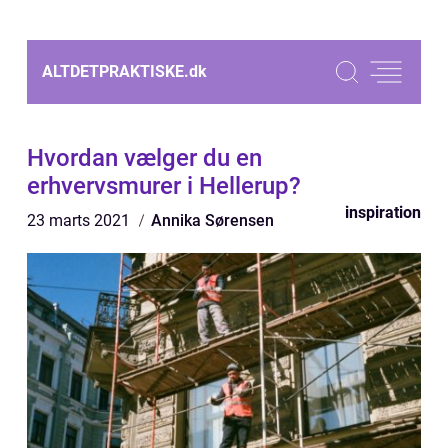
ALTDETPRAKTISKE.
dk
Hvordan vælger du en
erhvervsmurer i Hellerup?
inspiration
23 marts 2021
Annika Sørensen