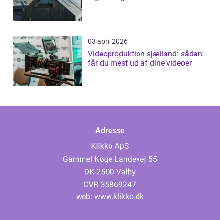
03 april 2026
Videoproduktion sjælland: sådan
får du mest ud af dine videoer
Adresse
web:
www.klikko.dk