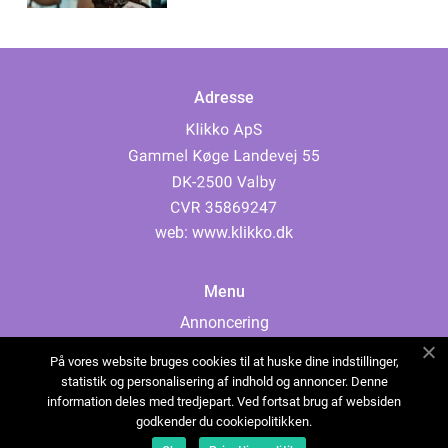
Adresse
web:
www.klikko.dk
Menu
Annoncering
Om os
På vores website bruges cookies til at huske dine indstillinger,
Cookies
statistik og personalisering af indhold og annoncer. Denne
information deles med tredjepart. Ved fortsat brug af websiden
Kontakt os
godkender du cookiepolitikken.
Sitemap