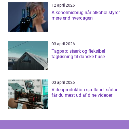
12 april 2026
Alkoholmisbrug når alkohol styrer
mere end hverdagen
03 april 2026
Tagpap: stærk og fleksibel
tagløsning til danske huse
03 april 2026
Videoproduktion sjælland: sådan
får du mest ud af dine videoer